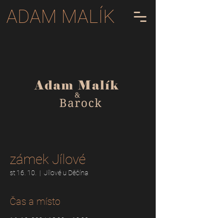
ADAM MALÍK
zámek Jílové
st 16. 10.
  |  
Jílové u Děčína
Čas a místo