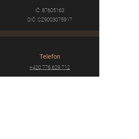
IČ:
87605163
DIČ: CZ9003075917
Telefon
+420 776 629 712
Email
adammalikmusic@seznam.cz