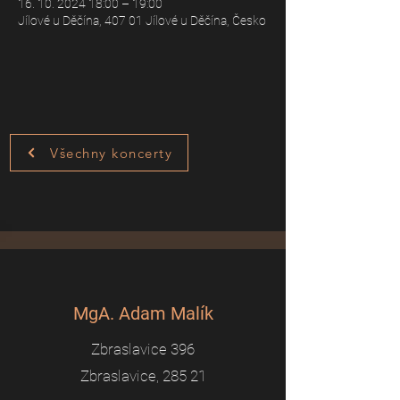
16. 10. 2024 18:00 – 19:00
Jílové u Děčína, 407 01 Jílové u Děčína, Česko
Všechny koncerty
MgA. Adam Malík
Zbraslavice 396
Zbraslavice, 285 21