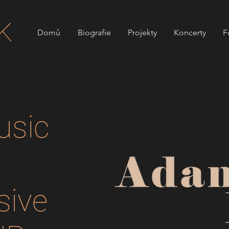
K
Domů
Biografie
Projekty
Koncerty
F
usic
sive