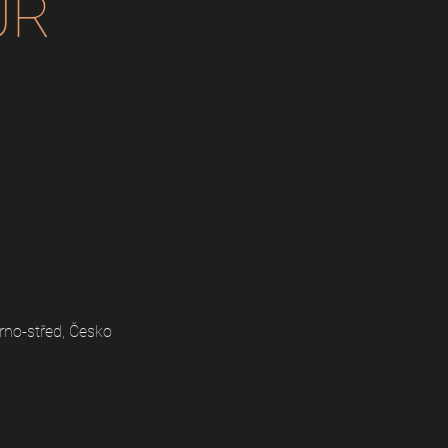
UR
rno-střed, Česko