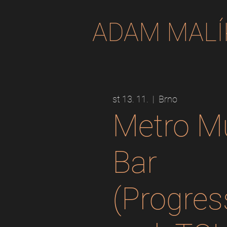
ADAM MALÍ
st 13. 11.
  |  
Brno
Metro M
Bar
(Progres