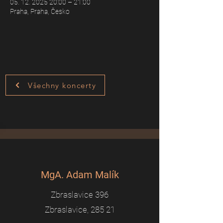
05. 12. 2025 20:00 – 21:00
Praha, Praha, Česko
Všechny koncerty
MgA. Adam Malík
Zbraslavice 396
Zbraslavice, 285 21