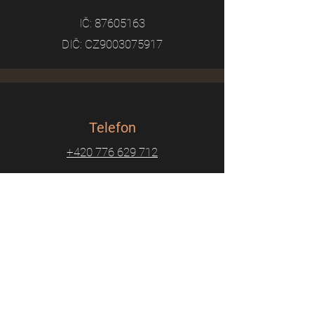
IČ:
87605163
DIČ: CZ9003075917
Telefon
+420 776 629 712
Email
adammalikmusic@seznam.cz