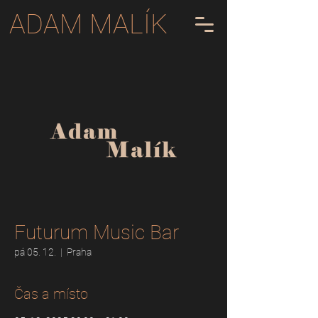
ADAM MALÍK
Futurum Music Bar
pá 05. 12.
  |  
Praha
Čas a místo