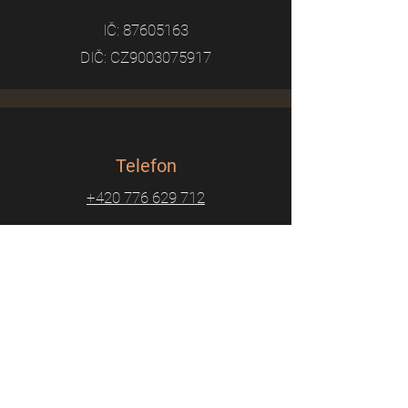
IČ:
87605163
DIČ: CZ9003075917
Telefon
+420 776 629 712
Email
adammalikmusic@seznam.cz