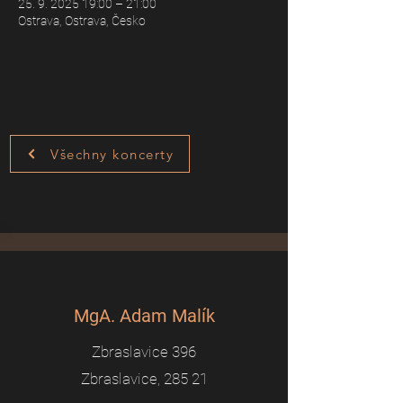
25. 9. 2025 19:00 – 21:00
Ostrava, Ostrava, Česko
Všechny koncerty
MgA. Adam Malík
Zbraslavice 396
Zbraslavice, 285 21