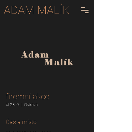
ADAM MALÍK
firemní akce
čt 25. 9.
  |  
Ostrava
Čas a místo